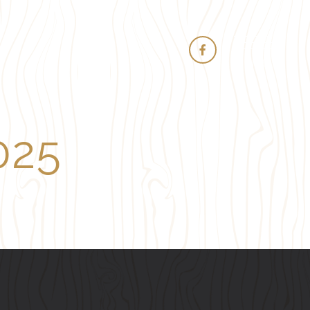
MENU
025